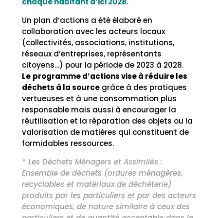
chaque habitant d’ici 2028.
Un plan d’actions a été élaboré en
collaboration avec les acteurs locaux
(collectivités, associations, institutions,
réseaux d’entreprises, représentants
citoyens…) pour la période de 2023 à 2028.
Le
programme d’actions vise à réduire les
déchets à la source
grâce à des pratiques
vertueuses et à une consommation plus
responsable mais aussi à encourager la
réutilisation et la réparation des objets ou la
valorisation de matières qui constituent de
formidables ressources.
* Les Déchets Ménagers et Assimilés :
Ensemble de déchets (ordures ménagères,
recyclables et matériaux de déchèterie)
produits par les particuliers et par des acteurs
économiques, de nature similaire à ceux des
particuliers et de quantité acceptable dans le